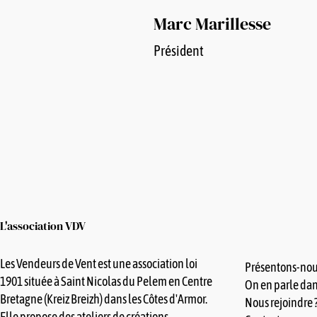
Marc Marillesse
Président
L'association
VDV
Les Vendeurs de Vent est une association loi
Présentons-nou
1901 située à Saint Nicolas du Pelem en Centre
On en parle dans
Bretagne (Kreiz Breizh) dans les Côtes d'Armor.
Nous rejoindre 
Elle propose des ateliers de créations