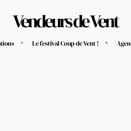
Vendeurs de Vent
tions
Le festival Coup de Vent !
Agen
Ouvrir
Ouvrir
le
le
menu
menu