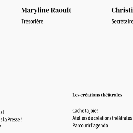
Christ
Maryline Raoult
Secrétair
Trésorière
Les créations théâtrales
Cache ta joie !
s !
Ateliers de créations théâtrales
 la Presse !
Parcourir l'agenda
?